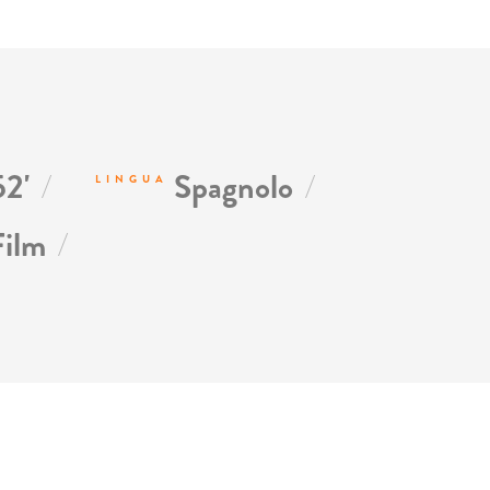
/
/
52'
Spagnolo
LINGUA
/
Film