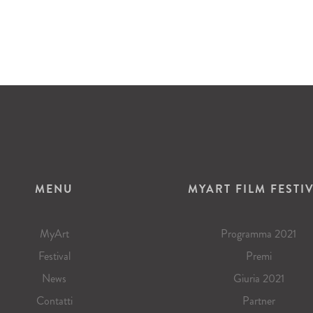
MENU
MYART FILM FESTI
MyArt
Programma 2021
Festival
Premi
News
Giuria 2021
Contatti
Partner