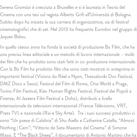
Serena Gramizzi è cresciuta a Bruxelles e si è laureata in Teoria del
Cinema con una tesi sul regista Alberto Grifi all’Università di Bologna.
Subito dopo ha iniziato la sua carriera di organizzatrice, sia di festival
cinematografici che di set. Nel 2013 ha frequenta Eurodoc nel gruppo di
Jaques Bidou.
In quello stesso anno ha fonda la società di produzione Bo Film, che ha
una precisa linea editoriale e un metodo di lavoro internazionale – molti
dei film che ha prodotto sono stati fatti in co-produzione internazionale.
Con la Bo Film ha prodotto film che sono stati mostrati in anteprima in
importanti festival (Visions du Réel a Nyon, Thessaloniki Doc Festival,
DMZ Docs a Seoul, Festival del Film di Roma, One World a Praga,
Torino Film Festival, Kiev Human Rights Festival, Festival dei Popoli a
Firenze, Al Jazeera Film Festival a Doha), distribuiti a livello
internazionale da televisioni internazionali (France Télévisions, VRT,
Press TV) e nazionale (Rai e Sky Arte). Tra i suoi successi produttivi ci
sono “Un paese di Calabria” di Shu Aiello e Catherine Catella; “Almost
Nothing | Cern”; “Vittorio de Seta Maestro del Cinema” di Simone
Massi. E “The Black Sheep”, il documentario di Antonio Martino che ha