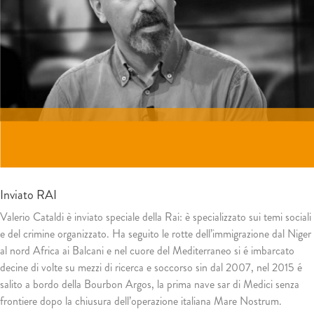
Inviato RAI
Valerio Cataldi è inviato speciale della Rai: è specializzato sui temi sociali
e del crimine organizzato. Ha seguito le rotte dell’immigrazione dal Niger
al nord Africa ai Balcani e nel cuore del Mediterraneo si é imbarcato
decine di volte su mezzi di ricerca e soccorso sin dal 2007, nel 2015 é
salito a bordo della Bourbon Argos, la prima nave sar di Medici senza
frontiere dopo la chiusura dell’operazione italiana Mare Nostrum.