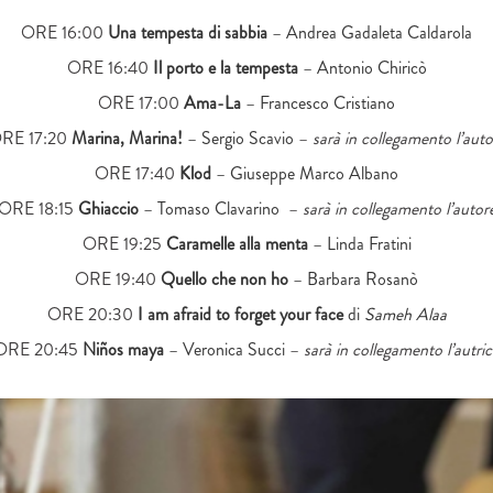
ORE 16:00
Una tempesta di sabbia
– Andrea Gadaleta Caldarola
ORE 16:40
Il porto e la tempesta
– Antonio Chiricò
ORE 17:00
Ama-La
– Francesco Cristiano
RE 17:20
Marina, Marina!
–
Sergio
Scavio
–
sarà in collegamento l’auto
ORE 17:40
Klod
– Giuseppe Marco
Albano
ORE 18:15
Ghiaccio
–
Tomaso
Clavarino
–
sarà in collegamento l’autor
ORE 19:25
Caramelle alla menta
–
Linda Fratini
ORE 19:40
Quello che non ho
–
Barbara Rosanò
ORE 20:30
I am afraid to forget your face
di
Sameh
Alaa
ORE 20:45
Niños maya
– Veronica
Succi
–
sarà in collegamento l’autri