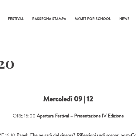
FESTIVAL
RASSEGNA STAMPA
MYART FOR SCHOOL
NEWS
20
Mercoledì 09 | 12
ORE 16:00
Apertura Festival – Presentazione IV Edizione
——————————————————————————————————
E 16:10
Panel: Che ne sarà del cinema? Riflessioni sugli scenari post-C