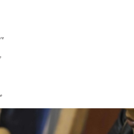
re
e
ce