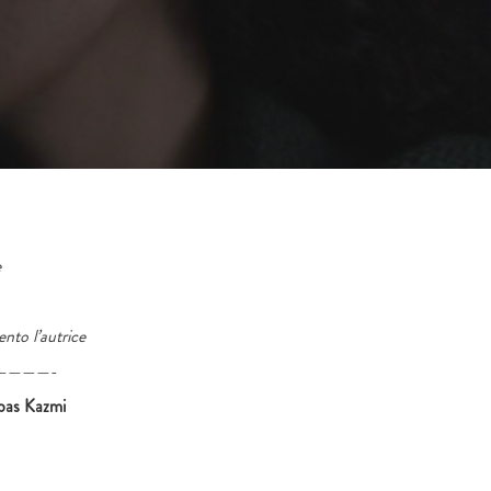
e
ento l’autrice
————-
bbas Kazmi