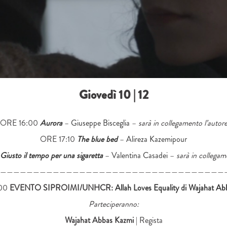
Giovedì 10 | 12
ORE 16:00
Aurora
– Giuseppe
Bisceglia
–
sarà in collegamento l’autor
ORE 17:10
The blue bed
–
Alirez
a Kazemipour
Giusto il tempo per una sigaretta
– Valentina
Casadei
–
sarà in collegam
——————————————————————————————————
:00
EVENTO SIPROIMI/UNHCR:
Allah Loves Equality di Wajahat A
Parteciperanno:
Wajahat Abbas Kazmi
| Regista