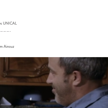
dies UNICAL
———-
im
Ainouz