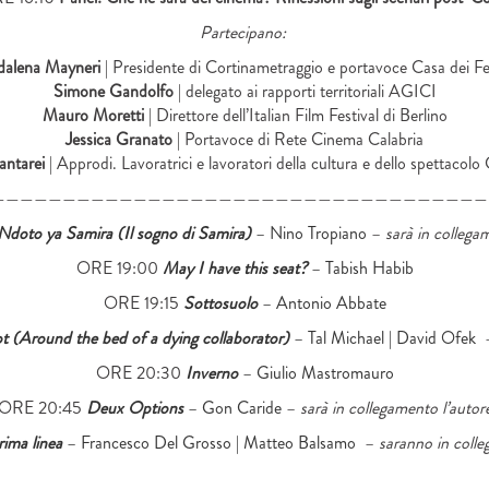
Partecipano:
alena Mayneri
| Presidente di Cortinametraggio e portavoce Casa dei Fe
Simone Gandolfo
| delegato ai rapporti territoriali AGICI
Mauro Moretti
| Direttore dell’Italian Film Festival di Berlino
Jessica Granato
| Portavoce di Rete Cinema Calabria
antarei
| Approdi. Lavoratrici e lavoratori della cultura e dello spettacolo 
———————————————————————————————————
Ndoto ya Samira (Il sogno di Samira)
– Nino
Tropiano
–
sarà in collega
ORE 19:00
May I have this seat?
–
Tabish
Habib
ORE 19:15
Sottosuolo
– Antonio
Abbate
 (Around the bed of a dying collaborator)
– Tal Michael | David Ofek
ORE 20:30
Inverno
–
Giulio
Mastromauro
ORE 20:45
Deux Options
– Gon
Caride
–
sarà in collegamento l’autor
rima linea
– Francesco
Del Grosso
| Matteo Balsamo
–
saranno in colle