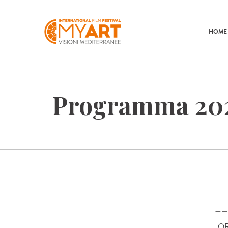
HOME
Programma 20
——
OR