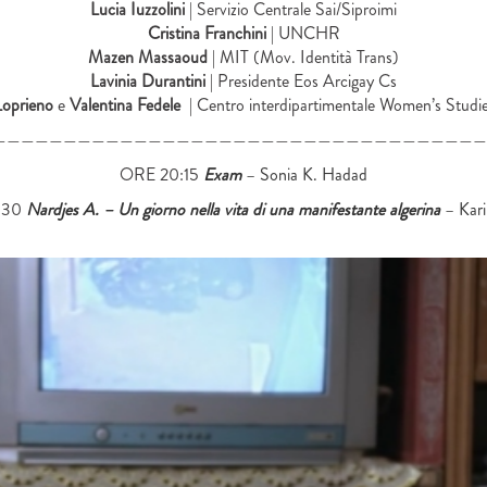
Lucia Iuzzolini
| Servizio Centrale Sai/Siproimi
Cristina Franchini
| UNCHR
Mazen Massaoud
| MIT (Mov. Identità Trans)
Lavinia Durantini
| Presidente Eos Arcigay Cs
Loprieno
e
Valentina Fedele
| Centro interdipartimentale Women’s Stu
———————————————————————————————————
ORE 20:15
Exam
– Sonia K. Hadad
:30
Nardjes A. – Un giorno nella vita di una manifestante algerina
– Kar