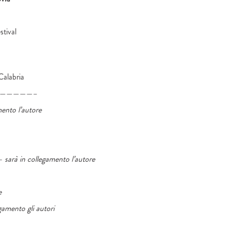
stival
Calabria
—————–
mento l’autore
–
sarà in collegamento l’autore
e
gamento gli autori