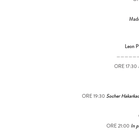
Madd
Leon P
—————
ORE 17:30
ORE 19:30
Socher Hakarkaot
ORE 21:00
In p