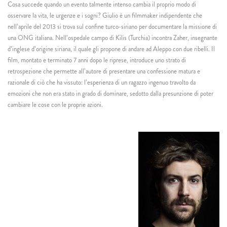
Cosa succede quando un evento talmente intenso cambia il proprio modo di
osservare la vita, le urgenze e i sogni? Giulio è un filmmaker indipendente che
nell’aprile del 2013 si trova sul confine turco-siriano per documentare la missione di
una ONG italiana. Nell’ospedale campo di Kilis (Turchia) incontra Zaher, insegnante
d’inglese d’origine siriana, il quale gli propone di andare ad Aleppo con due ribelli. Il
film, montato e terminato 7 anni dopo le riprese, introduce uno strato di
retrospezione che permette all’autore di presentare una confessione matura e
razionale di ciò che ha vissuto: l’esperienza di un ragazzo ingenuo travolto da
emozioni che non era stato in grado di dominare, sedotto dalla presunzione di poter
cambiare le cose con le proprie azioni.