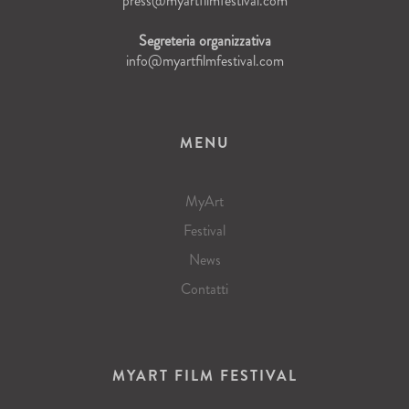
press@myartfilmfestival.com
Segreteria organizzativa
info@myartfilmfestival.com
MENU
MyArt
Festival
News
Contatti
MYART FILM FESTIVAL