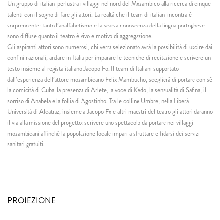
Un gruppo di italiani perlustra i villaggi nel nord del Mozambico alla ricerca di cinque
talenti con il sogno di fare gli attori. La realtà che il team di italiani incontra è
sorprendente: tanto l’analfabetismo e la scarsa conoscenza della lingua portoghese
sono diffuse quanto il teatro è vivo e motivo di aggregazione.
Gli aspiranti attori sono numerosi, chi verrà selezionato avrà la possibilità di uscire dai
confini nazionali, andare in Italia per imparare le tecniche di recitazione e scrivere un
testo insieme al regista italiano Jacopo Fo. Il team di Italiani supportato
dall’esperienza dell’attore mozambicano Felix Mambucho, sceglierà di portare con sé
la comicità di Cuba, la presenza di Arlete, la voce di Kedo, la sensualità di Safina, il
sorriso di Anabela e la follia di Agostinho. Tra le colline Umbre, nella Liberà
Università di Alcatraz, insieme a Jacopo Fo e altri maestri del teatro gli attori daranno
il via alla missione del progetto: scrivere uno spettacolo da portare nei villaggi
mozambicani affinché la popolazione locale impari a sfruttare e fidarsi dei servizi
sanitari gratuiti.
PROIEZIONE