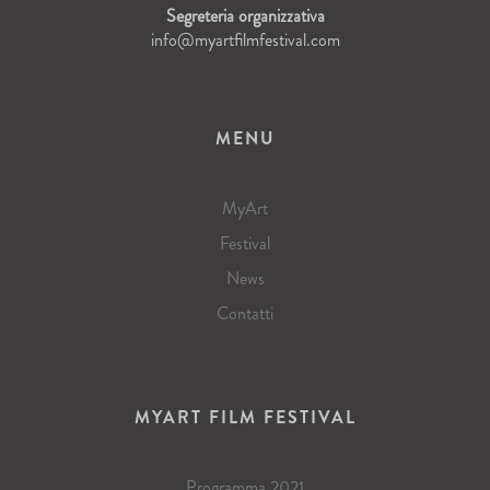
Segreteria organizzativa
info@myartfilmfestival.com
MENU
MyArt
Festival
News
Contatti
MYART FILM FESTIVAL
Programma 2021