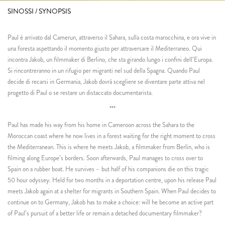
SINOSSI / SYNOPSIS
Paul è arrivato dal Camerun, attraverso il Sahara, sulla costa marocchina, e ora vive in
una foresta aspettando il momento giusto per attraversare il Mediterraneo. Qui
incontra Jakob, un filmmaker di Berlino, che sta girando lungo i confini dell’Europa.
Si rincontreranno in un rifugio per migranti nel sud della Spagna. Quando Paul
decide di recarsi in Germania, Jakob dovrà scegliere se diventare parte attiva nel
progetto di Paul o se restare un distaccato documentarista.
***
Paul has made his way from his home in Cameroon across the Sahara to the
Moroccan coast where he now lives in a forest waiting for the right moment to cross
the Mediterranean. This is where he meets Jakob, a filmmaker from Berlin, who is
filming along Europe’s borders. Soon afterwards, Paul manages to cross over to
Spain on a rubber boat. He survives – but half of his companions die on this tragic
50 hour odyssey. Held for two months in a deportation centre, upon his release Paul
meets Jakob again at a shelter for migrants in Southern Spain. When Paul decides to
continue on to Germany, Jakob has to make a choice: will he become an active part
of Paul’s pursuit of a better life or remain a detached documentary filmmaker?