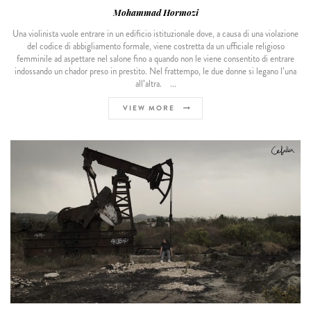
Mohammad Hormozi
Una violinista vuole entrare in un edificio istituzionale dove, a causa di una violazione
del codice di abbigliamento formale, viene costretta da un ufficiale religioso
femminile ad aspettare nel salone fino a quando non le viene consentito di entrare
indossando un chador preso in prestito. Nel frattempo, le due donne si legano l’una
all’altra. ...
VIEW MORE