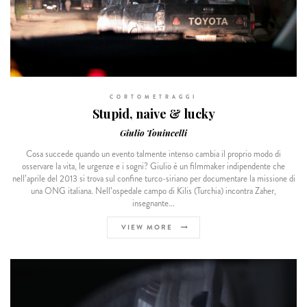
CORTOMETRAGGI
Stupid, naive & lucky
Giulio Tonincelli
Cosa succede quando un evento talmente intenso cambia il proprio modo di
osservare la vita, le urgenze e i sogni? Giulio è un filmmaker indipendente che
nell’aprile del 2013 si trova sul confine turco-siriano per documentare la missione di
una ONG italiana. Nell’ospedale campo di Kilis (Turchia) incontra Zaher,
insegnante...
VIEW MORE