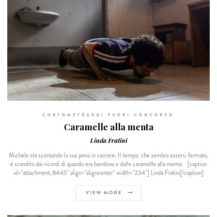
CORTOMETRAGGI FUORI CONCORSO
Caramelle alla menta
Linda Fratini
Michele sta scontando la sua pena in carcere. Il tempo, che sembra essersi fermato,
è scandito dai ricordi di quando era bambino e dalle caramelle alla menta. [caption
id="attachment_8445" align="aligncenter" width="234"] Linda Fratini[/caption]
VIEW MORE