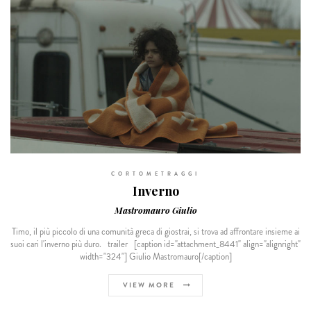
CORTOMETRAGGI
Inverno
Mastromauro Giulio
Timo, il più piccolo di una comunità greca di giostrai, si trova ad affrontare insieme ai
suoi cari l'inverno più duro. trailer [caption id="attachment_8441" align="alignright"
width="324"] Giulio Mastromauro[/caption]
VIEW MORE