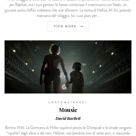
per Babiker, ma i suoi genitori le hanno combinato il matrimonio con Nadir, un
giovane uomo d'affari sudanese che vive all'estero. La nonna di Nafisa, Al-Sit, potente
matriarca del villaggio, ha i suoi piani per...
VIEW MORE
CORTOMETRAGGI
Mousie
David Bartlett
Berlino 1936. La Germania di Hitler ospiterà presto le Olimpiadi e le strade vengono
“ripulite” dagli ebrei e dai rom. Hèléne, una bambina rom di sette anni, si nasconde