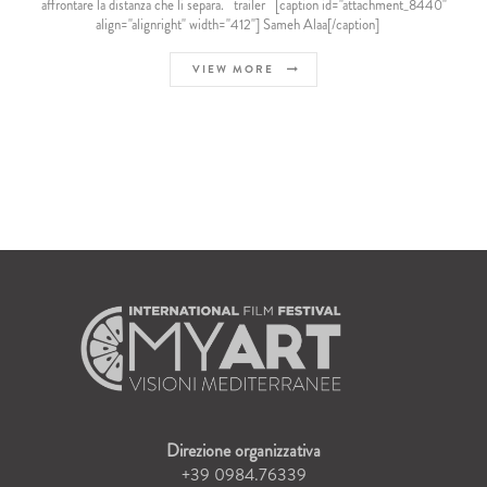
affrontare la distanza che li separa. trailer [caption id="attachment_8440"
align="alignright" width="412"] Sameh Alaa[/caption]
VIEW MORE
Direzione organizzativa
+39 0984.76339