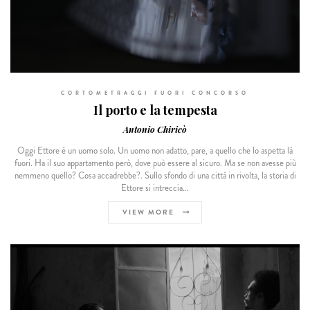
CORTOMETRAGGI FUORI CONCORSO
Il porto e la tempesta
Antonio Chiricò
Oggi Ettore è un uomo solo. Un uomo non adatto, pare, a quello che lo aspetta là
fuori. Ha il suo appartamento però, dove può essere al sicuro. Ma se non avesse più
nemmeno quello? Cosa accadrebbe?. Sullo sfondo di una città in rivolta, la storia di
Ettore si intreccia...
VIEW MORE