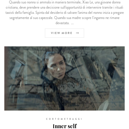
Quando suo nonno si ammala in maniera terminale, Xiao Le, una giovane donna
cristiana, deve prendere una decisione sull'opportunità di intervenire tramite i rituali
taoisti della famiglia. Spinta dal desiderio di salvare l'anima del nonno inizia a pregare
segretamente al suo capezzale. Quando sua madre scopre l'inganno ne rimane
devastata. ...
VIEW MORE
CORTOMETRAGGI
Inner self