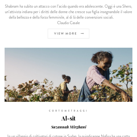
Shabnam ha subìto un attacco con l’acido quando era adolescente. Oggi è una Shero,
un’attivista indiana per i diritti delle donne che cresce sua figlia insegnandole il valore
della bellezza e della forza femminile, al di là delle convenzioni sociali.
Claudio Casale
VIEW MORE
CORTOMETRAGGI
Al-sit
Suzannah Mirghani
In un villaggio di coltivatori di cotone in Sudan, la quindicenne Nafisa ha una cotta