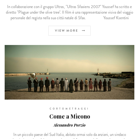
In collaborazione con il gruppo Ultras, "Ultras Sfaxiens 2007" Youssef ha scritto e
diretto "Plague under the olive tree". Il film è una rappresentazione visiva del viaggio
personale del regista nella sua città natale di Sfax. Youssef Ksentini
VIEW MORE
CORTOMETRAGGI
Come a Mìcono
Alessandro Porzio
In un piccolo paese del Sud Italia, abitato ormai solo da anziani, un sindaco