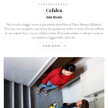
CORTOMETRAGGI
Cefalea
Kim Hyejin
Nel piccolo villaggio vicino al giacimento petrolifero di Patos-Marinza (Albania),
Elira vive con suo padre e sua nonna. Da quando sua madre è morta, Elira ha sofferto
di vari sintomi fisici, tra cui cefalea cronica. Elira vuole andare in città per curare la
sua malattia e fuggire dalla città e da...
VIEW MORE