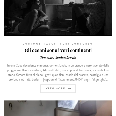
CORTOMETRAGGI FUORI CONCORSO
Gli oceani sono i veri continenti
Tommaso Santambrogio
In una Cuba decadente e in crisi, come sfondo, in un bianco e nero lacerato dalla
pioggia oscillante caraibica, Alex ed Edith, una coppia di trentenni, vivono la loro
storia d'amore fatta di piccoli gesti quotidiani, storie del passato, nostalgia e una
profonda intimità. trailer [caption id="attachment_8457" align="alignright"...
VIEW MORE