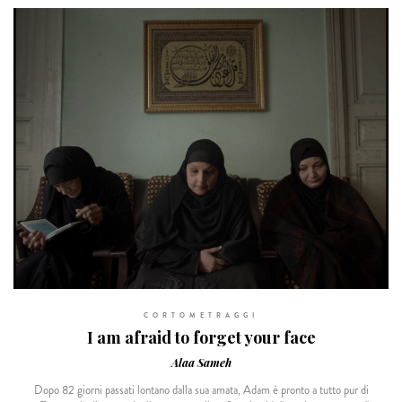
CORTOMETRAGGI
I am afraid to forget your face
Alaa Sameh
Dopo 82 giorni passati lontano dalla sua amata, Adam è pronto a tutto pur di