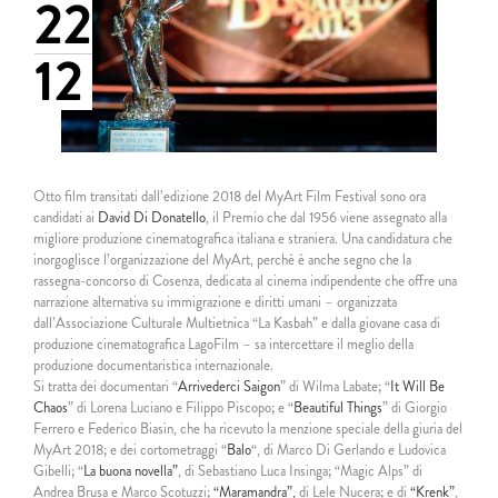
22
12
Otto film transitati dall’edizione 2018 del MyArt Film Festival sono ora
candidati ai
David Di Donatello
, il Premio che dal 1956 viene assegnato alla
migliore produzione cinematografica italiana e straniera. Una candidatura che
inorgoglisce l’organizzazione del MyArt, perché è anche segno che la
rassegna-concorso di Cosenza, dedicata al cinema indipendente che offre una
narrazione alternativa su immigrazione e diritti umani – organizzata
dall’Associazione Culturale Multietnica “La Kasbah” e dalla giovane casa di
produzione cinematografica LagoFilm – sa intercettare il meglio della
produzione documentaristica internazionale.
Si tratta dei documentari “
Arrivederci Saigon
” di Wilma Labate; “
It Will Be
Chaos
” di Lorena Luciano e Filippo Piscopo; e “
Beautiful Things
” di Giorgio
Ferrero e Federico Biasin, che ha ricevuto la menzione speciale della giuria del
MyArt 2018; e dei cortometraggi “
Balo
“, di Marco Di Gerlando e Ludovica
Gibelli; “
La buona novella”
, di Sebastiano Luca Insinga; “Magic Alps” di
Andrea Brusa e Marco Scotuzzi;
“Maramandra”,
di Lele Nucera; e di
“Krenk”
,